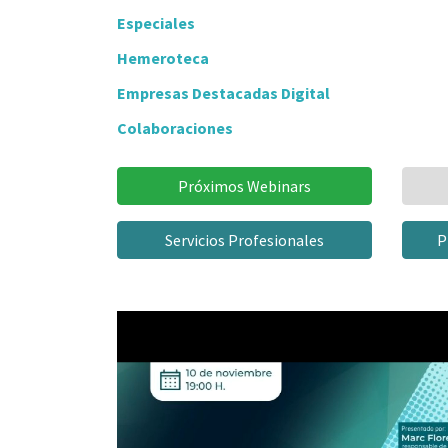
Especiales
Hemeroteca
Empresas Destacadas Digital
Colaboraciones
Próximos Webinars
Servicios Profesionales
P
Video
Player