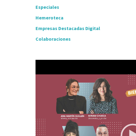
Especiales
Hemeroteca
Empresas Destacadas Digital
Colaboraciones
Video
Player