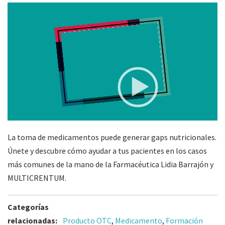
Video
ABORDAJE DE LA INTERACCIÓN FÁRMACO-NUTRIENTE
Player
DESDE LA FARMACIA
Patrocina
00:00
36:21
La toma de medicamentos puede generar gaps nutricionales.
Únete y descubre cómo ayudar a tus pacientes en los casos
más comunes de la mano de la Farmacéutica Lidia Barrajón y
MULTICRENTUM.
Categorías
relacionadas:
Producto OTC
,
Medicamento
,
Formación