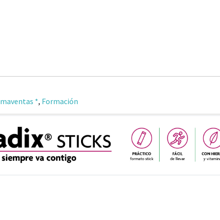
rmaventas *
,
Formación