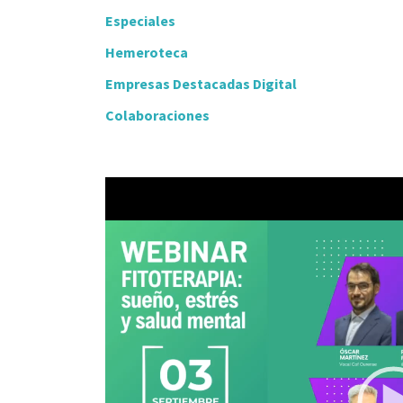
Especiales
Hemeroteca
Empresas Destacadas Digital
Colaboraciones
Video
Player