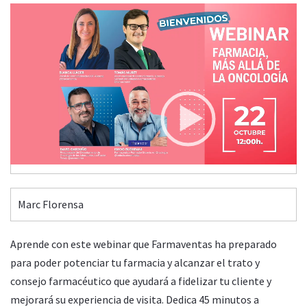
Video
Player
FARMACIA, MÁS ALLÁ DE LA ONCOLOGÍA
Miércoles, 22 Octubre 2025 12:00
00:00
14:51
Marc Florensa
Aprende con este webinar que Farmaventas ha preparado
para poder potenciar tu farmacia y alcanzar el trato y
consejo farmacéutico que ayudará a fidelizar tu cliente y
mejorará su experiencia de visita. Dedica 45 minutos a