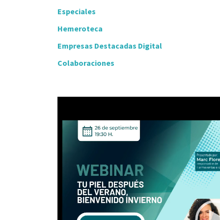
Especiales
Hemeroteca
Empresas Destacadas Digital
Colaboraciones
Video
Player