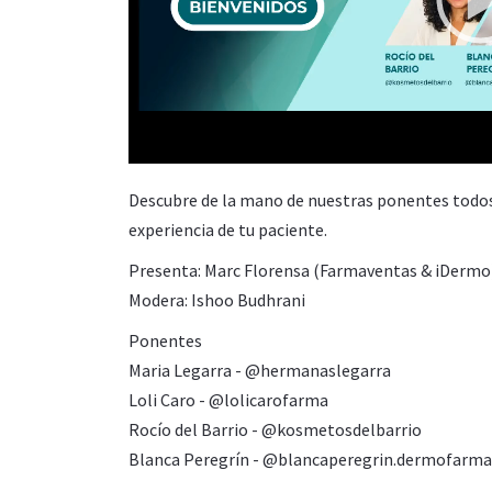
00:00
Descubre de la mano de nuestras ponentes todos
experiencia de tu paciente.
Presenta: Marc Florensa (Farmaventas & iDermo
Modera: Ishoo Budhrani
Ponentes
Maria Legarra - @hermanaslegarra
Loli Caro - @lolicarofarma
Rocío del Barrio - @kosmetosdelbarrio
Blanca Peregrín - @blancaperegrin.dermofarma