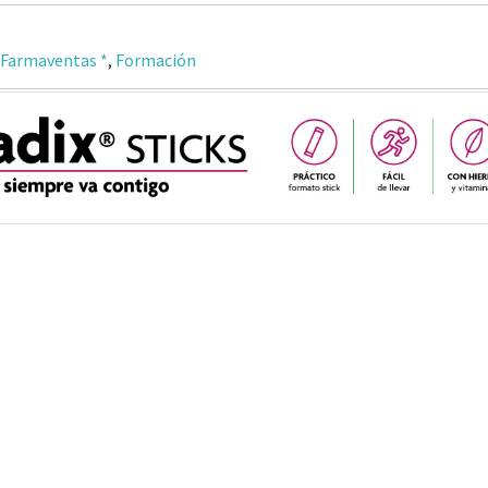
 Farmaventas *
,
Formación