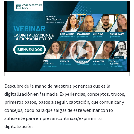
Video
Player
LA DIGITALIZACIÓN DE LA FARMACIA ES HOY
Martes, 27 Septiembre 2022 19:00
00:00
42:19
Descubre de la mano de nuestros ponentes que es la
digitalización en farmacia. Experiencias, conceptos, trucos,
primeros pasos, pasos a seguir, captación, que comunicar y
consejos, todo para que salgas de este webinar con lo
suficiente para emprezar/continuar/exprimir tu
digitalización.