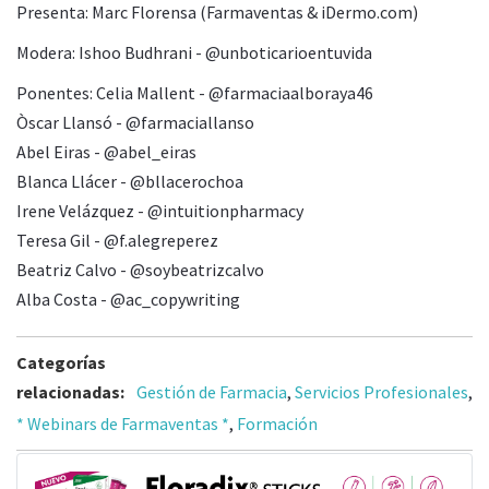
Presenta: Marc Florensa (Farmaventas & iDermo.com)
Modera: Ishoo Budhrani - @unboticarioentuvida
Ponentes: Celia Mallent - @farmaciaalboraya46
Òscar Llansó - @farmaciallanso
Abel Eiras - @abel_eiras
Blanca Llácer - @bllacerochoa
Irene Velázquez - @intuitionpharmacy
Teresa Gil - @f.alegreperez
Beatriz Calvo - @soybeatrizcalvo
Alba Costa - @ac_copywriting
Categorías
relacionadas:
Gestión de Farmacia
,
Servicios Profesionales
,
* Webinars de Farmaventas *
,
Formación