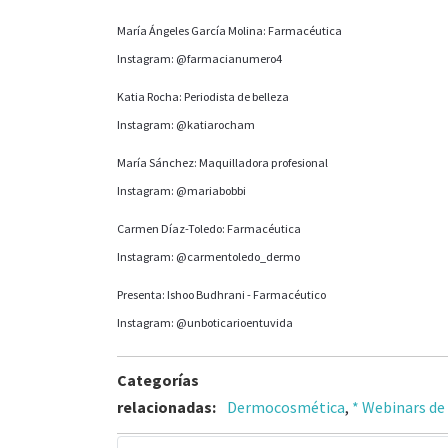
María Ángeles García Molina: Farmacéutica
Instagram: @farmacianumero4
Katia Rocha: Periodista de belleza
Instagram: @katiarocham
María Sánchez: Maquilladora profesional
Instagram: @mariabobbi
Carmen Díaz-Toledo: Farmacéutica
Instagram: @carmentoledo_dermo
Presenta: Ishoo Budhrani - Farmacéutico
Instagram: @unboticarioentuvida
Categorías
relacionadas:
Dermocosmética
,
* Webinars de