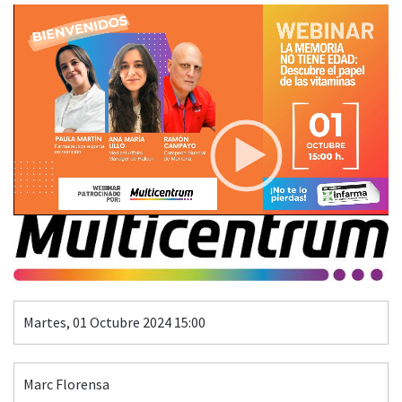
Video
Player
FORMACIÓN MULTICENTRUM
Patrocina
00:00
43:37
Martes, 01 Octubre 2024 15:00
Marc Florensa