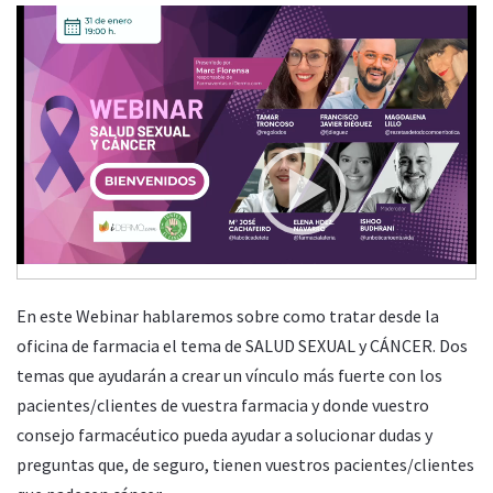
Video
Player
Salud Sexual y Cáncer
Martes, 31 Enero 2023 19:00
00:00
21:37
En este Webinar hablaremos sobre como tratar desde la
oficina de farmacia el tema de SALUD SEXUAL y CÁNCER. Dos
temas que ayudarán a crear un vínculo más fuerte con los
pacientes/clientes de vuestra farmacia y donde vuestro
consejo farmacéutico pueda ayudar a solucionar dudas y
preguntas que, de seguro, tienen vuestros pacientes/clientes