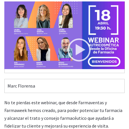
Video
Player
LA NUTRICOSMÉTICA DESDE LA OFICINA DE FARMACIA
Jueves, 18 Abril 2024 19:30
00:00
02:26
Marc Florensa
No te pierdas este webinar, que desde Farmaventas y
Farmaweek hemos creado, para poder potenciar tu farmacia
y alcanzar el trato y consejo farmacéutico que ayudará a
fidelizar tu cliente y mejorará su experiencia de visita.