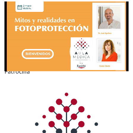
Video
Player
MITOS Y REALIDADES EN FOTOPROTECCIÓN CON
EUCERIN
00:00
37:37
Patrocina