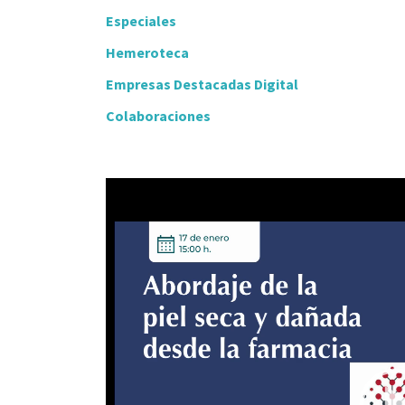
Especiales
Hemeroteca
Empresas Destacadas Digital
Colaboraciones
Video
Player