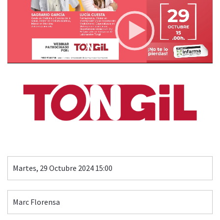
BELLEZA ENCAPSULADA: lo último en well-aging
Patrocina
00:00
08:59
Martes, 29 Octubre 2024 15:00
Marc Florensa