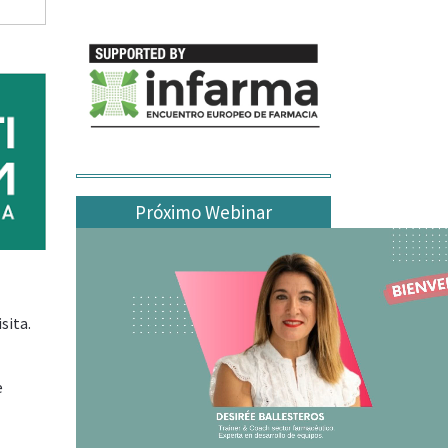
Próximo Webinar
sita.
e