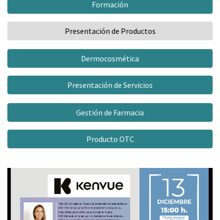
Formación
Presentación de Productos
Dermocosmética
Presentación de Servicios
Gestión de Farmacia
Producto OTC
Video
Salud digestiva y estrés: Rompe el círculo vicioso
Player
Patrocina