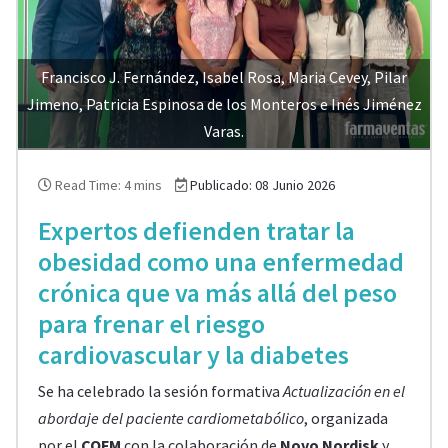
Francisco J. Fernández, Isabel Rosa, Maria Cevey, Pilar
Jimeno, Patricia Espinosa de los Monteros e Inés Jiménez
Varas.
Read Time: 4 mins
Publicado: 08 Junio 2026
Expertos defienden tratar la
obesidad como una enfermedad
crónica que va más allá del peso
para frenar el riesgo
cardiovascular y la diabetes
Se ha celebrado la sesión formativa
Actualización en el
abordaje del paciente cardiometabólico
, organizada
por el
COFM
con la colaboración de
Novo Nordisk
y