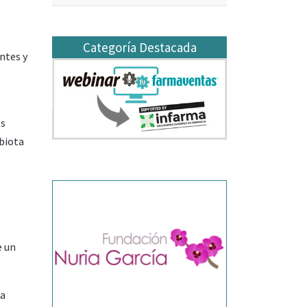
Categoría Destacada
ntes y
es
obiota
e un
ca