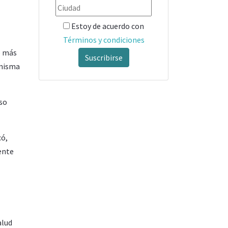
Estoy de acuerdo con
Términos y condiciones
o más
Suscribirse
 misma
uso
có,
ente
alud