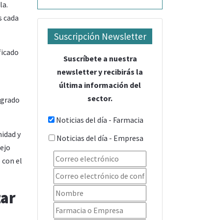
la.
s cada
Suscripción Newsletter
ficado
Suscríbete a nuestra
newsletter y recibirás la
última información del
sector.
egrado
Noticias del día - Farmacia
midad y
Noticias del día - Empresa
sejo
 con el
tar