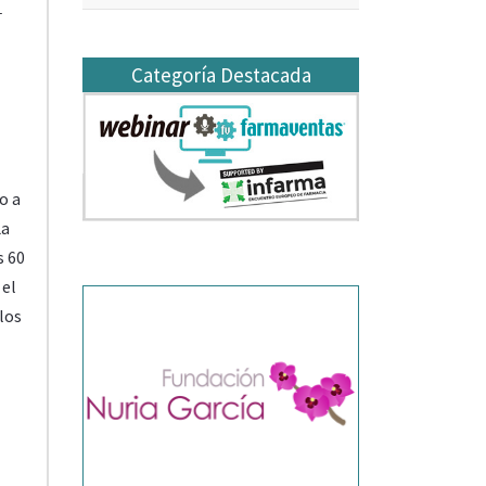
1
Categoría Destacada
o a
La
s 60
 el
los