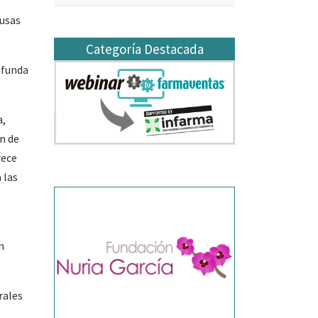
ausas
Categoría Destacada
ofunda
a,
ón de
rece
 las
n
rales