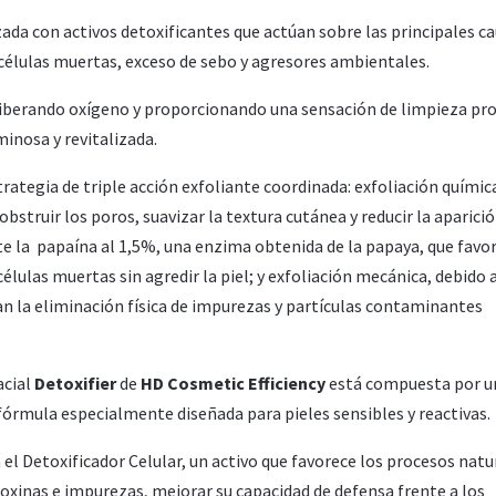
a con activos detoxificantes que actúan sobre las principales c
células muertas, exceso de sebo y agresores ambientales.
 liberando oxígeno y proporcionando una sensación de limpieza pr
minosa y revitalizada.
rategia de triple acción exfoliante coordinada: exfoliación químic
sobstruir los poros, suavizar la textura cutánea y reducir la aparici
e la papaína al 1,5%, una enzima obtenida de la papaya, que favo
células muertas sin agredir la piel; y exfoliación mecánica, debido a
an la eliminación física de impurezas y partículas contaminantes
acial
Detoxifier
de
HD Cosmetic Efficiency
está compuesta por u
fórmula especialmente diseñada para pieles sensibles y reactivas.
l Detoxificador Celular, un activo que favorece los procesos natu
e toxinas e impurezas, mejorar su capacidad de defensa frente a los