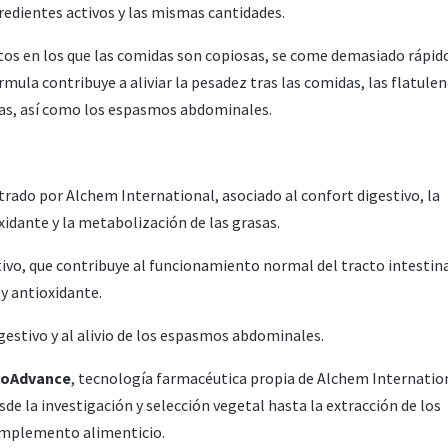
dientes activos y las mismas cantidades.
s en los que las comidas son copiosas, se come demasiado rápid
ula contribuye a aliviar la pesadez tras las comidas, las flatulen
seas, así como los espasmos abdominales.
strado por Alchem International, asociado al confort digestivo, la
oxidante y la metabolización de las grasas.
vo, que contribuye al funcionamiento normal del tracto intestina
 y antioxidante.
gestivo y al alivio de los espasmos abdominales.
toAdvance
, tecnología farmacéutica propia de Alchem Internatio
de la investigación y selección vegetal hasta la extracción de los
complemento alimenticio.