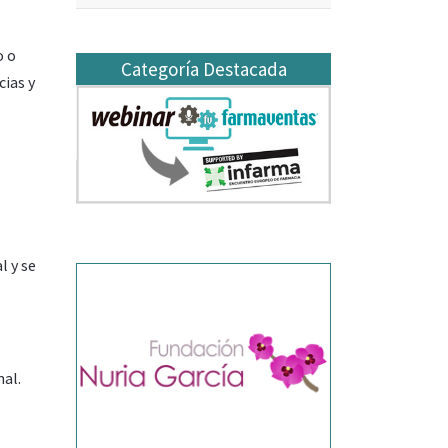
o o
Categoría Destacada
cias y
l y se
nal.