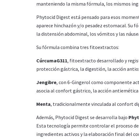
manteniendo la misma fórmula, los mismos ingre
Phytocid Digest está pensado para esos momento
aparece hinchazón y/o pesadez estomacal. Su fórm
la distensión abdominal, los vómitos y las náu
Su fórmula combina tres fitoextractos:
CúrcumaG311
, fitoextracto desarrollado y regi
protección gástrica, la digestión, la acción anti
Jengibre
, con 6-Gingerol como componente acti
asocia al confort gástrico, la acción antiemética
Menta
, tradicionalmente vinculada al confort di
Además, Phytocid Digest se desarrolla bajo
Phy
Esta tecnología permite controlar el proceso des
ingredientes activos y la elaboración final del 