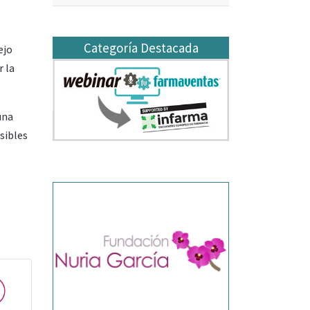
Categoría Destacada
ejo
r la
una
isibles