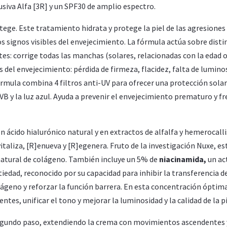
usiva Alfa [3R] y un SPF30 de amplio espectro.
tege. Este tratamiento hidrata y protege la piel de las agresiones
os signos visibles del envejecimiento. La fórmula actúa sobre disti
tes: corrige todas las manchas (solares, relacionadas con la edad 
 del envejecimiento: pérdida de firmeza, flacidez, falta de lumino
órmula combina 4 filtros anti-UV para ofrecer una protección solar
VB y la luz azul. Ayuda a prevenir el envejecimiento prematuro y fr
n ácido hialurónico natural y en extractos de alfalfa y hemerocalli
taliza, [R]enueva y [R]egenera. Fruto de la investigación Nuxe, e
 natural de colágeno. También incluye un 5% de
niacinamida,
un ac
edad, reconocido por su capacidad para inhibir la transferencia d
ágeno y reforzar la función barrera. En esta concentración óptima
tes, unificar el tono y mejorar la luminosidad y la calidad de la pi
o segundo paso, extendiendo la crema con movimientos ascendentes 