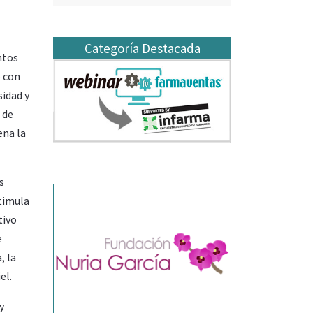
Categoría Destacada
ntos
o con
sidad y
 de
ena la
s
stimula
tivo
e
, la
el.
y