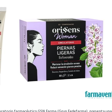
oratorio farmacéutico GSN Farma (Grup Fedefarma), presenta una