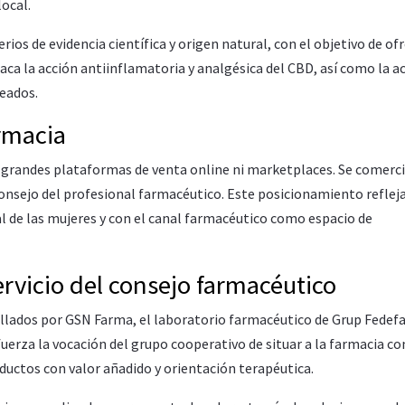
local.
ios de evidencia científica y origen natural, con el objetivo de of
aca la acción antiinflamatoria y analgésica del CBD, así como la a
eados.
armacia
 grandes plataformas de venta online ni marketplaces. Se comerci
consejo del profesional farmacéutico. Este posicionamiento refleja
 de las mujeres y con el canal farmacéutico como espacio de
rvicio del consejo farmacéutico
lados por GSN Farma, el laboratorio farmacéutico de Grup Fedef
uerza la vocación del grupo cooperativo de situar a la farmacia c
oductos con valor añadido y orientación terapéutica.