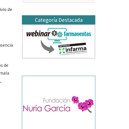
ivio de
Categoría Destacada
usencia
os de
 mala
,