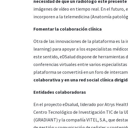
necesidad de que un radiólogo esté presente
imágenes de vídeo en tiempo real. En el futuro, 
incorporen a la telemedicina (Anatomía patológic
Fomentar la colaboración clínica
Otra de las innovaciones de la plataforma es la
learning) para apoyar a los especialistas médicos
este sentido, eDSalud dispone de herramientas de
conferencias virtuales entre varios especialistas
plataforma se convertirá en un foro de intercamb
colaborativa y en una red social clínica dirigi
Entidades colaboradoras
En el proyecto eDsalud, liderado por Atrys Healt
Centro Tecnológico de Investigación TIC de la U
(GRADIANT) y la compañía VITEL, S.A., que destac
de gestión y comunicación de señales y contenido