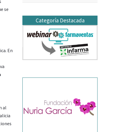
s
ue se
Categoría Destacada
ica. En
eva
a
n al
alicia
ciones