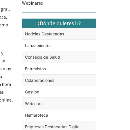
Webinares
gral,
ata,
¿Dónde quieres ir?
como
Noticias Destacadas
Lanzamientos
 y
Consejos de Salud
 la
es muy
Entrevistas
la
Colaboraciones
a hora
as
Gestión
online,
Webinars
Hemeroteca
a
Empresas Destacadas Digital