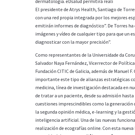
dermatología. eDsalud permitirá reali
El presidente de Atrys Health, Santiago de Torre
con una red propia integrada por los mejores es
emitirán informes de diagnóstico”. De Torres h
imágenes y vídeo de cualquier tipo para que un e
diagnosticar con la mayor precisión”.
Como representantes de la Universidade da Coruñ
Salvador Naya Fernández, Vicerrector de Política 
Fundación CITIC de Galicia, además de Manuel F.
importante este tipo de alianzas estratégicas co
medicina, línea de investigación destacada en nu
de tratar a un paciente, desde su admisión hasta 
cuestiones imprescindibles como la generación de 
la segunda opinión médica, e-learning y la gest
inteligencia artificial. Una de las nuevas funcio
realización de ecografías online. Con esta nueva