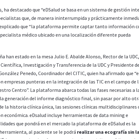
s, ha destacado que “eDSalud se basa en un sistema de gestión inte
pecialistas que, de manera ininterrumpida y prácticamente inmedi
a explicado que “la plataforma permite captar tanto información 
specialista médico ubicado en una localización diferente pueda
a han estado en la mesa Julio E. Abalde Alonso, Rector de la UDC,
Científica, Investigación y Transferencia de la UDC y Presidente de
 González Penedo, Coordinador del CITIC, quien ha afirmado que “
n empresas punteras en la integración de las TIC en el campo de 
estro Centro”. La plataforma abarca todas las fases necesarias a l
la generación del informe diagnóstico final, sin pasar por alto otr
la historia clínica única, las sesiones clínicas multidisciplinares 
ión económica. eDsalud incluye herramientas de data mining e
nalidades que pondrá en el mercado la plataforma de eDSalud es la
 herramienta, al paciente se le podrá
realizar una ecografía sin l