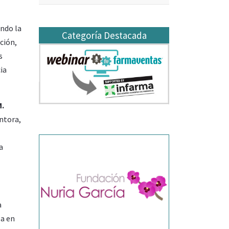
ando la
Categoría Destacada
ción,
s
ia
.
ntora,
a
a
za en