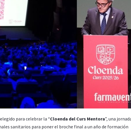
elegido para celebrar la “
Cloenda del Curs Mentora
”, una jornad
ales sanitarios para poner el broche final a un año de formación