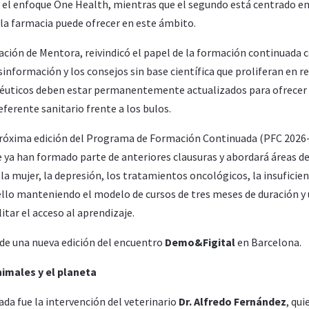
y el enfoque One Health, mientras que el segundo está centrado en
e la farmacia puede ofrecer en este ámbito.
mación de Mentora, reivindicó el papel de la formación continuada
nformación y los consejos sin base científica que proliferan en r
macéuticos deben estar permanentemente actualizados para ofrecer
ferente sanitario frente a los bulos.
próxima edición del Programa de Formación Continuada (PFC 2026-
e ya han formado parte de anteriores clausuras y abordará áreas d
 la mujer, la depresión, los tratamientos oncológicos, la insuficien
o ello manteniendo el modelo de cursos de tres meses de duración y
itar el acceso al aprendizaje.
de una nueva edición del encuentro
Demo&Figital
en Barcelona.
nimales y el planeta
a fue la intervención del veterinario
Dr. Alfredo Fernández
, qui