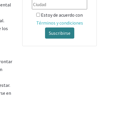
iental
Estoy de acuerdo con
al.
Términos y condiciones
 los
Suscribirse
rontar
un
estar.
rse en