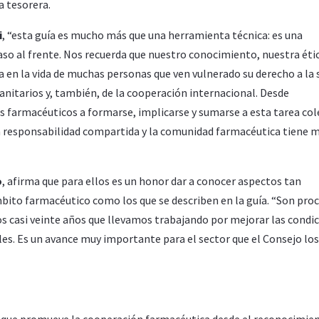
a tesorera.
i
, “esta guía es mucho más que una herramienta técnica: es una
paso al frente. Nos recuerda que nuestro conocimiento, nuestra étic
en la vida de muchas personas que ven vulnerado su derecho a la 
sanitarios y, también, de la cooperación internacional. Desde
farmacéuticos a formarse, implicarse y sumarse a esta tarea cole
na responsabilidad compartida y la comunidad farmacéutica tiene 
o
, afirma que para ellos es un honor dar a conocer aspectos tan
bito farmacéutico como los que se describen en la guía. “Son pro
os casi veinte años que llevamos trabajando por mejorar las condi
es. Es un avance muy importante para el sector que el Consejo lo
s que promueve la cooperación farmacéutica desde el reconocimie