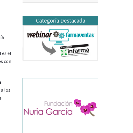
Categoría Destacada
ía
 es el
es con
a
 a los
e