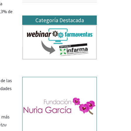
ía
9,3% de
Categoría Destacada
de las
idades
o más
atzu