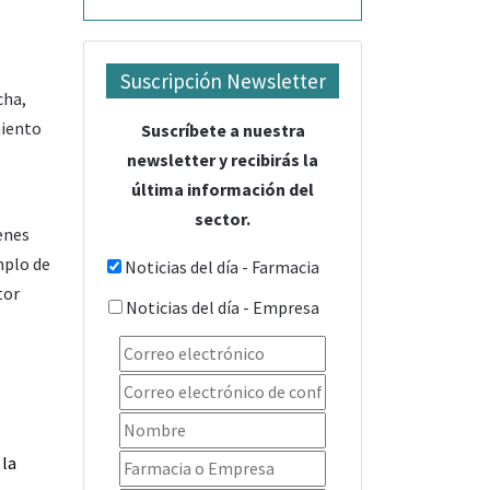
Suscripción Newsletter
cha,
miento
Suscríbete a nuestra
newsletter y recibirás la
última información del
sector.
enes
mplo de
Noticias del día - Farmacia
tor
Noticias del día - Empresa
 la