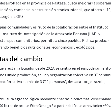
 desarrollada en la provincia de Pastaza, busca mejorar la soberan
inción y combatir la desnutrición crónica infantil, que afecta al 1
 según la OPS.
pias comunidades y es fruto de la colaboración entre el Instituto
 Instituto de Investigación de la Amazonía Peruana (IIAP) y
estanques comunitarios, permite a cinco pueblos Kichwa producir
ando beneficios nutricionales, económicos y ecológicos.
tas del cambio
 que afectan a Ecuador desde 2023, se centra en el empoderamiento 
mos unido producción, salud y organización colectiva en 37 comun
ipación activa de más de 3.700 personas”, destaca Jorge Irazola,
gricultura agroecológica mediante chacras biodiversas, cosechand
00 litros de aceite Wira Omega 3 a partir del fruto amazónico
chic