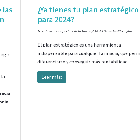
 las
¿Ya tienes tu plan estratégico
en
para 2024?
Artículo realizado por Luis de la Fuente, CEO del Grupo Mediformplus.
El plan estratégico es una herramienta
indispensable para cualquier farmacia, que perm
urgir
diferenciarse y conseguir más rentabilidad.
 la
Leer más:
macia
ocio