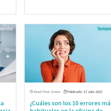
Read Time: 4 mins
Publicado: 27 Julio 2023
na
¿Cuáles son los 10 errores má
acia
habituales en la oficina de