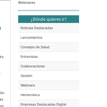
Webinares
¿Dónde quieres ir?
u
Noticias Destacadas
Lanzamientos
Consejos de Salud
nto
Entrevistas
Colaboraciones
s
Gestión
Webinars
ión
Hemeroteca
es
Empresas Destacadas Digital
bor