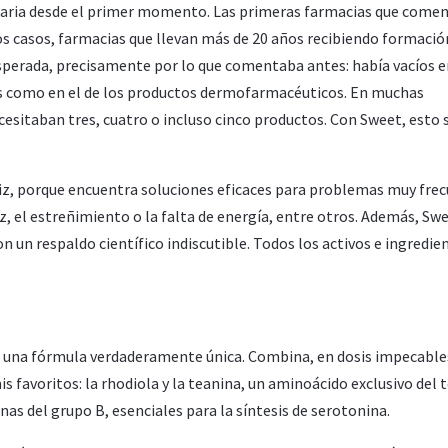
naria desde el primer momento. Las primeras farmacias que come
os casos, farmacias que llevan más de 20 años recibiendo formació
sperada, precisamente por lo que comentaba antes: había vacíos e
s como en el de los productos dermofarmacéuticos. En muchas
esitaban tres, cuatro o incluso cinco productos. Con Sweet, esto 
liz, porque encuentra soluciones eficaces para problemas muy fre
ez, el estreñimiento o la falta de energía, entre otros. Además, Sw
un respaldo científico indiscutible. Todos los activos e ingredie
 una fórmula verdaderamente única. Combina, en dosis impecable
 favoritos: la rhodiola y la teanina, un aminoácido exclusivo del 
as del grupo B, esenciales para la síntesis de serotonina.