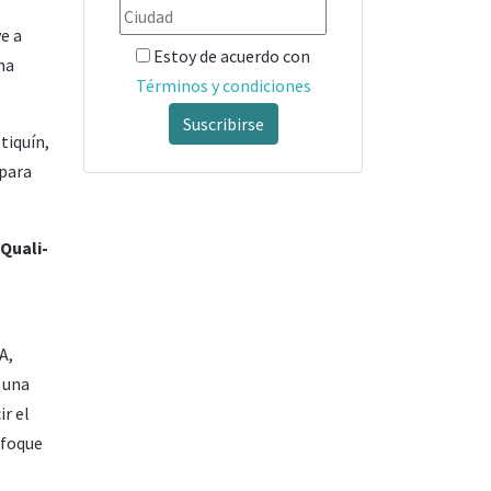
e a
Estoy de acuerdo con
na
Términos y condiciones
Suscribirse
tiquín,
 para
Quali-
A,
 una
ir el
nfoque