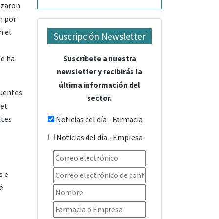
nzaron
n por
n el
Suscripción Newsletter
Suscríbete a nuestra
se ha
newsletter y recibirás la
última información del
cuentes
sector.
eet
ntes
Noticias del día - Farmacia
Noticias del día - Empresa
s e
té