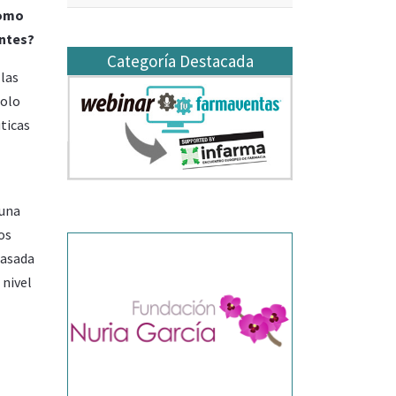
como
entes?
Categoría Destacada
 las
solo
ticas
 una
os
basada
 nivel