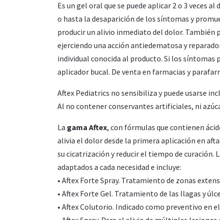
Es un gel oral que se puede aplicar 2 o 3 veces a
o hasta la desaparición de los síntomas y promue
producir un alivio inmediato del dolor. También 
ejerciendo una acción antiedematosa y reparadora
individual conocida al producto. Si los síntomas
aplicador bucal. De venta en farmacias y parafar
Aftex Pediatrics no sensibiliza y puede usarse in
Al no contener conservantes artificiales, ni azúcar
La
gama Aftex
, con fórmulas que contienen ácid
alivia el dolor desde la primera aplicación en af
su cicatrización y reducir el tiempo de curación
adaptados a cada necesidad e incluye:
• Aftex Forte Spray. Tratamiento de zonas extens
• Aftex Forte Gel. Tratamiento de las llagas y úl
• Aftex Colutorio. Indicado como preventivo en el
• Aftex Spray. Para el alivio de múltiples lesione