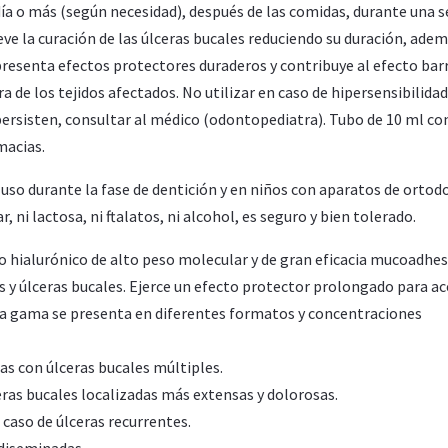
l día o más (según necesidad), después de las comidas, durante una
ve la curación de las úlceras bucales reduciendo su duración, adem
presenta efectos protectores duraderos y contribuye al efecto bar
 de los tejidos afectados. No utilizar en caso de hipersensibilidad
 persisten, consultar al médico (odontopediatra). Tubo de 10 ml co
macias.
cluso durante la fase de dentición y en niños con aparatos de ortod
, ni lactosa, ni ftalatos, ni alcohol, es seguro y bien tolerado.
o hialurónico de alto peso molecular y de gran eficacia mucoadhes
tas y úlceras bucales. Ejerce un efecto protector prolongado para ac
. La gama se presenta en diferentes formatos y concentraciones
as con úlceras bucales múltiples.
ceras bucales localizadas más extensas y dolorosas.
 caso de úlceras recurrentes.
s diseminadas.