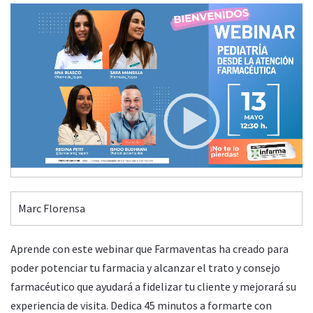
Video
Player
PEDIATRÍA DESDE LA ATENCIÓN FARMACÉUTICA
Martes, 13 Mayo 2025 12:30
00:00
20:44
Marc Florensa
Aprende con este webinar que Farmaventas ha creado para
poder potenciar tu farmacia y alcanzar el trato y consejo
farmacéutico que ayudará a fidelizar tu cliente y mejorará su
experiencia de visita. Dedica 45 minutos a formarte con