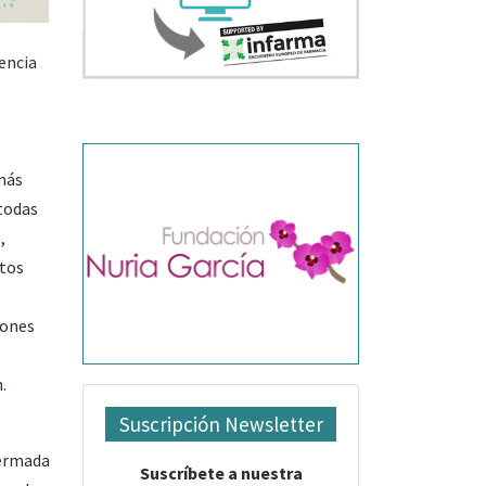
lencia
más
 todas
,
stos
iones
.
Suscripción Newsletter
mermada
Suscríbete a nuestra