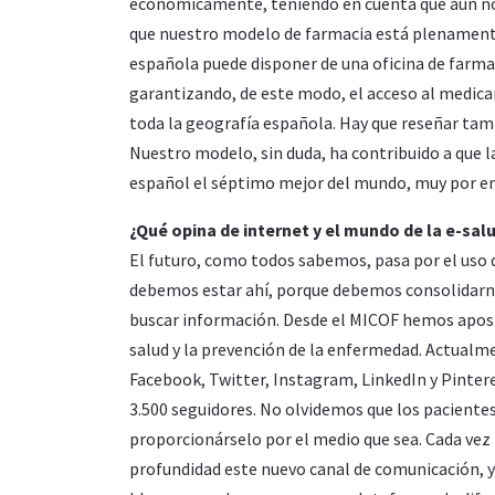
económicamente, teniendo en cuenta que aún no
que nuestro modelo de farmacia está plenamente 
española puede disponer de una oficina de farmac
garantizando, de este modo, el acceso al medica
toda la geografía española. Hay que reseñar tamb
Nuestro modelo, sin duda, ha contribuido a que l
español el séptimo mejor del mundo, muy por en
¿Qué opina de internet y el mundo de la e-sal
El futuro, como todos sabemos, pasa por el uso d
debemos estar ahí, porque debemos consolidarnos
buscar información. Desde el MICOF hemos apost
salud y la prevención de la enfermedad. Actualm
Facebook, Twitter, Instagram, LinkedIn y Pinter
3.500 seguidores. No olvidemos que los paciente
proporcionárselo por el medio que sea. Cada vez 
profundidad este nuevo canal de comunicación, y