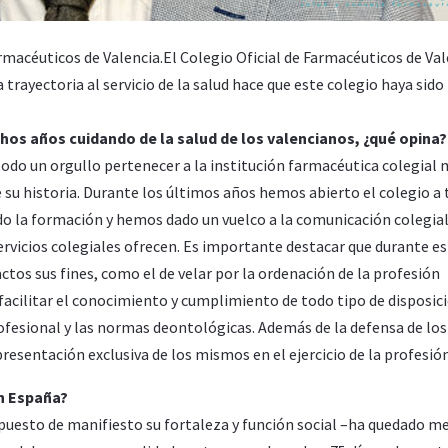
armacéuticos de Valencia.El Colegio Oficial de Farmacéuticos de Va
 trayectoria al servicio de la salud hace que este colegio haya sido
hos años cuidando de la salud de los valencianos, ¿qué opina?
do un orgullo pertenecer a la institución farmacéutica colegial 
 su historia. Durante los últimos años hemos abierto el colegio a
o la formación y hemos dado un vuelco a la comunicación colegial
ervicios colegiales ofrecen. Es importante destacar que durante e
tos sus fines, como el de velar por la ordenación de la profesión
n, facilitar el conocimiento y cumplimiento de todo tipo de disposic
profesional y las normas deontológicas. Además de la defensa de los
presentación exclusiva de los mismos en el ejercicio de la profesión
en España?
ha puesto de manifiesto su fortaleza y función social –ha quedado 