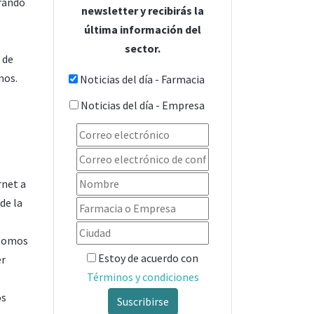
rando
newsletter y recibirás la
última información del
sector.
 de
mos.
Noticias del día - Farmacia
Noticias del día - Empresa
rnet a
de la
 somos
Estoy de acuerdo con
er
Términos y condiciones
os
Suscribirse