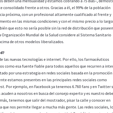
s deben una mensualidad y estamos cobrando a 75 días–, demost
consolidado frente a otros. Gracias a él, el 99% de la población
ia próxima, con un profesional altamente cualificado al frente y
mento en las mismas condiciones y con el mismo precio a lo largo
ién que esto no sería posible sin la red de distribución que posee
a Organización Mundial de la Salud considere al Sistema Sanitario
cima de otros modelos liberalizados.
ud?
e las nuevas tecnologías e internet. Por ello, los farmacéuticos
 como esa fuente fiable para todos aquellos que recurren a inte
ado por una estrategia en redes sociales basada en la promoción 
ente estamos presentes en las principales redes sociales como
est. Por ejemplo, en Facebook ya tenemos 6.760 fans y en Twitter
s acuden a nosotros en busca del consejo experto y es nuestro deb
más, tenemos que salir del mostrador, pisar la calle y conocer en
a que nos permite llegar a mucha más gente. Las redes sociales, l