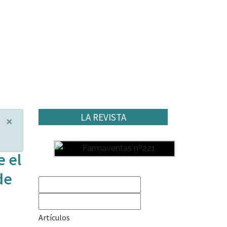
LA REVISTA
×
e el
de
Artículos