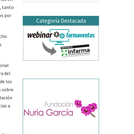
, tanto
os por
Categoría Destacada
ucho
s
ional
ra del
de los
s sobre
lación
ias a