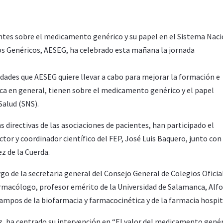
ntes sobre el medicamento genérico y su papel en el Sistema Naci
s Genéricos, AESEG, ha celebrado esta mañana la jornada
idades que AESEG quiere llevar a cabo para mejorar la formación e
ica en general, tienen sobre el medicamento genérico y el papel
Salud (SNS).
s directivas de las asociaciones de pacientes, han participado el
ctor y coordinador científico del FEP, José Luis Baquero, junto con 
z de la Cuerda.
o de la secretaria general del Consejo General de Colegios Oficia
armacólogo, profesor emérito de la Universidad de Salamanca, Alf
ampos de la biofarmacia y farmacocinética y de la farmacia hospit
z, ha centrado su intervención en “El valor del medicamento gené