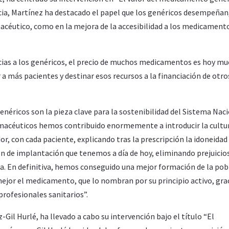
cia, Martínez ha destacado el papel que los genéricos desempeñan
acéutico, como en la mejora de la accesibilidad a los medicament
cias a los genéricos, el precio de muchos medicamentos es hoy m
a más pacientes y destinar esos recursos a la financiación de otro
éricos son la pieza clave para la sostenibilidad del Sistema Nac
armacéuticos hemos contribuido enormemente a introducir la cultu
r, con cada paciente, explicando tras la prescripción la idoneidad 
ción de implantación que tenemos a día de hoy, eliminando prejuicio
za. En definitiva, hemos conseguido una mejor formación de la pob
jor el medicamento, que lo nombran por su principio activo, grac
profesionales sanitarios”.
il Hurlé, ha llevado a cabo su intervención bajo el título “El