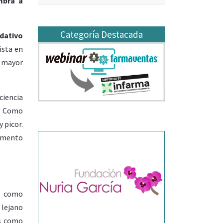
mbra a
Categoría Destacada
dativo
ista en
o mayor
ciencia
a. Como
 picor.
aumento
n, como
 lejano
es como