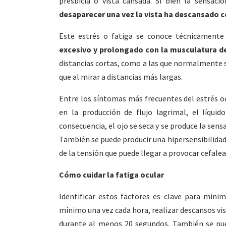
presbicia o vista cansada. Si bien la sensac
desaparecer una vez la vista ha descansado 
Este estrés o fatiga se conoce técnicamen
excesivo y prolongado con la musculatura de
distancias cortas, como a las que normalmente s
que al mirar a distancias más largas.
Entre los síntomas más frecuentes del estrés oc
en la producción de flujo lagrimal, el líqui
consecuencia, el ojo se seca y se produce la sensa
También se puede producir una hipersensibilidad 
de la tensión que puede llegar a provocar cefalea
Cómo cuidar la fatiga ocular
Identificar estos factores es clave para mini
mínimo una vez cada hora, realizar descansos vis
durante al menos 20 segundos. También se pue