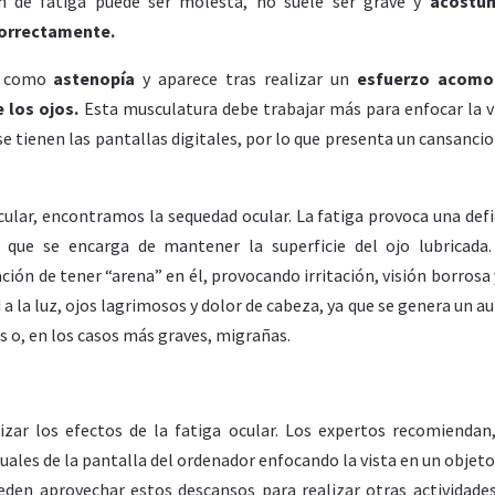
ión de fatiga puede ser molesta, no suele ser grave y
acostu
correctamente.
te como
astenopía
y aparece tras realizar un
esfuerzo acomo
 los ojos.
Esta musculatura debe trabajar más para enfocar la v
e tienen las pantallas digitales, por lo que presenta un cansanci
ular, encontramos la sequedad ocular. La fatiga provoca una defi
do que se encarga de mantener la superficie del ojo lubricad
ción de tener “arena” en él, provocando irritación, visión borrosa y
a la luz, ojos lagrimosos y dolor de cabeza, ya que se genera un 
s o, en los casos más graves, migrañas.
mizar los efectos de la fatiga ocular. Los expertos recomienda
uales de la pantalla del ordenador enfocando la vista en un objeto
den aprovechar estos descansos para realizar otras actividad