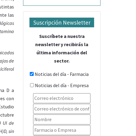
stintas
nte las
Suscripción Newsletter
lógicas
vitamina
Suscríbete a nuestra
newsletter y recibirás la
última información del
nicados
sector.
bajos de
ciferol
Noticias del día - Farmacia
Noticias del día - Empresa
ina D a
res con
Estudio
octubre
0 UI de
)D, sin