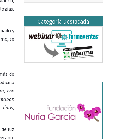
Madrid,
logías,
Categoría Destacada
onado y
smo, se
 más de
edicina
ra, con
tomaban
caídas,
 de luz
verano,