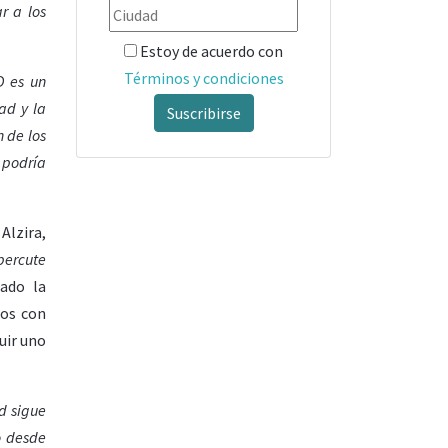
r a los
Estoy de acuerdo con
Términos y condiciones
D es un
ad y la
Suscribirse
 de los
 podría
Alzira,
percute
ado la
dos con
uir uno
d sigue
o desde