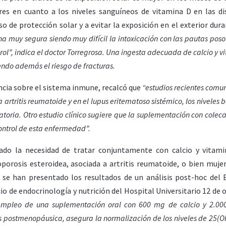
res en cuanto a los niveles sanguíneos de vitamina D en las di
so de protección solar y a evitar la exposición en el exterior dura
 muy segura siendo muy difícil la intoxicación con las pautas poso
erol”, indica el doctor Torregrosa. Una ingesta adecuada de calcio y 
ndo además el riesgo de fracturas.
encia sobre el sistema inmune, recalcó que
“estudios recientes comu
 artritis reumatoide y en el lupus eritematoso sistémico, los niveles 
oria. Otro estudio clínico sugiere que la suplementación con colecal
ontrol de esta enfermedad”.
ado la necesidad de tratar conjuntamente con calcio y vitam
porosis esteroidea, asociada a artritis reumatoide, o bien muje
 se han presentado los resultados de un análisis post-hoc del 
cio de endocrinología y nutrición del Hospital Universitario 12 de 
empleo de una suplementación oral con 600 mg de calcio y 2.00
is postmenopáusica, asegura la normalización de los niveles de 25(OH