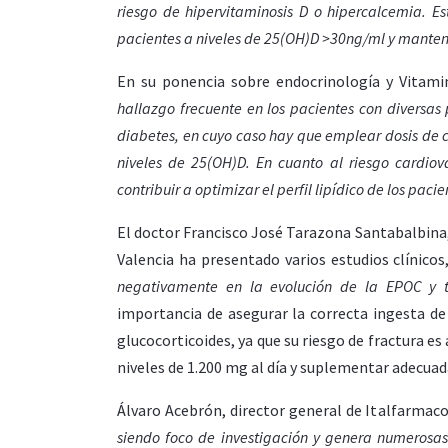
riesgo de hipervitaminosis D o hipercalcemia.
Es
pacientes a niveles de 25(OH)D >30ng/ml y mantene
En su ponencia sobre endocrinología y Vitami
hallazgo frecuente en los pacientes con diversas
diabetes, en cuyo caso hay que emplear dosis de c
niveles de 25(OH)D. En cuanto al riesgo cardiov
contribuir a optimizar el perfil lipídico de los pacie
El doctor Francisco José Tarazona Santabalbina, d
Valencia ha presentado varios estudios clínicos
negativamente en la evolución de la EPOC y t
importancia de asegurar la correcta ingesta d
glucocorticoides, ya que su riesgo de fractura es
niveles de 1.200 mg al día y suplementar adecua
Álvaro Acebrón, director general de Italfarmac
siendo foco de investigación y genera numerosas