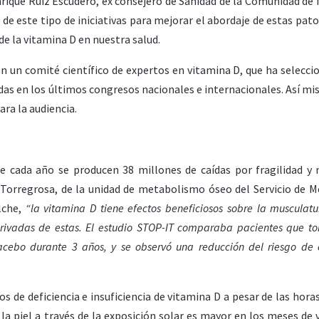
nrique Ruíz Escudero, ex consejero de Sanidad de la Comunidad de 
de este tipo de iniciativas para mejorar el abordaje de estas pato
e la vitamina D en nuestra salud.
 un comité científico de expertos en vitamina D, que ha selecci
as en los últimos congresos nacionales e internacionales. Así mi
ara la audiencia.
e cada año se producen 38 millones de caídas por fragilidad y
Torregrosa, de la unidad de metabolismo óseo del Servicio de M
lche,
“la v
itamina D tiene efectos beneficiosos sobre la musculatu
 derivadas de estas. El estudio STOP-IT comparaba pacientes que 
acebo durante 3 años, y se observó una reducción del riesgo de 
de deficiencia e insuficiencia de vitamina D a pesar de las horas
la piel a través de la exposición solar es mayor en los meses de 