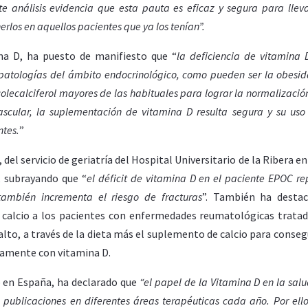
te análisis evidencia que esta pauta es eficaz y segura para lleva
rlos en aquellos pacientes que ya los tenían”.
na D, ha puesto de manifiesto que “
l
a deficiencia de vitamina 
 patologías del ámbito endocrinológico, como pueden ser la obesid
olecalciferol mayores de las habituales para lograr la normalización
ascular, la suplementación de vitamina D resulta segura y su uso
ntes.
”
el servicio de geriatría del Hospital Universitario de la Ribera en 
, subrayando que “
el déficit de vitamina D en el paciente EPOC re
ambién incrementa el riesgo de fracturas
”. También ha destac
e calcio a los pacientes con enfermedades reumatológicas trata
 alto, a través de la dieta más el suplemento de calcio para conseg
damente con vitamina D.
o en España, ha declarado que
“el papel de la Vitamina D en la salu
 publicaciones en diferentes áreas terapéuticas cada año. Por ell