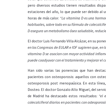
pero diversos estudios tienen resultados dispa
estaciones del año, lo que puede ser debido al u
horas de más calor.
“La vitamina D es una hormona
habituales, sobre todo en su fórmula de colecalcif
D asegura un metabolismo óseo saludable, reducie
El doctor Luis Fernando Villa Alcázar, en su pon
en los Congresos de EULAR e IOF sugieren que, en la
vitamina D se asocian con mayor actividad inflamat
puede coadyuvar con el tratamiento y mejorar el c
Han sido varias las ponencias que han destac
pacientes con osteoporosis: aquellos con osteo
osteoporosis post menopaúsica. En esta línea,
Dosteo. El doctor Gonzalo Allo Miguel, del servi
de Madrid ha destacado estos resultados:
“e
l 
colecalciferol diarios en pacientes con osteoporos