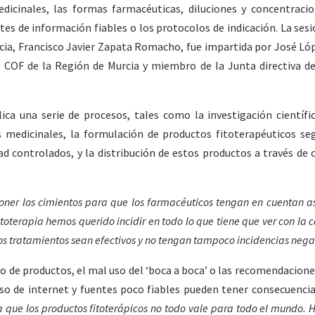
edicinales, las formas farmacéuticas, diluciones y concentraci
es de información fiables o los protocolos de indicación. La sesi
acia, Francisco Javier Zapata Romacho, fue impartida por José Lóp
 COF de la Región de Murcia y miembro de la Junta directiva d
ica una serie de procesos, tales como la investigación científi
tas medicinales, la formulación de productos fitoterapéuticos se
ad controlados, y la distribución de estos productos a través de 
ner los cimientos para que los farmacéuticos tengan en cuentan a
terapia hemos querido incidir en todo lo que tiene que ver con la c
os tratamientos sean efectivos y no tengan tampoco incidencias nega
 de productos, el mal uso del ‘boca a boca’ o las recomendaciones
 uso de internet y fuentes poco fiables pueden tener consecuenci
a que los productos fitoterápicos no todo vale para todo el mundo. 