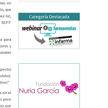
ones en
ón, que
ez Gil,
Categoría Destacada
e SEFIT
ca para
guros y
canales
spectos
alidad,
tivas
”.
 sin el
as poco
Hay que