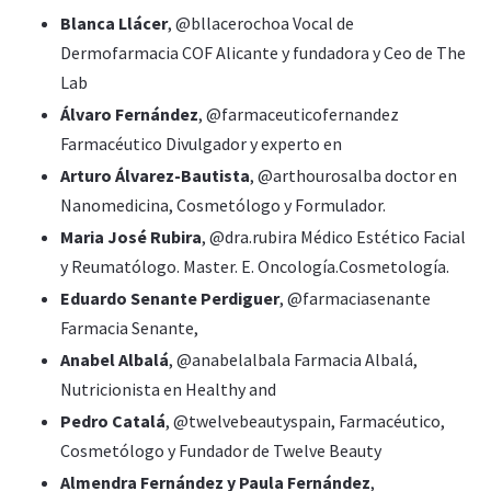
Blanca Llácer
, @bllacerochoa Vocal de
Dermofarmacia COF Alicante y fundadora y Ceo de The
Lab
Álvaro Fernández
, @farmaceuticofernandez
Farmacéutico Divulgador y experto en
Arturo Álvarez-Bautista
, @arthourosalba doctor en
Nanomedicina, Cosmetólogo y Formulador.
Maria José Rubira
, @dra.rubira Médico Estético Facial
y Reumatólogo. Master. E. Oncología.Cosmetología.
Eduardo Senante Perdiguer
, @farmaciasenante
Farmacia Senante,
Anabel Albalá
, @anabelalbala Farmacia Albalá,
Nutricionista en Healthy and
Pedro Catalá
, @twelvebeautyspain, Farmacéutico,
Cosmetólogo y Fundador de Twelve Beauty
Almendra Fernández y Paula Fernández
,