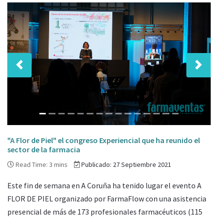
Anterior
Sigui
"A Flor de Piel" el congreso Experiencial que ha reunido el
sector de la farmacia
Read Time: 3 mins
Publicado: 27 Septiembre 2021
Este fin de semana en A Coruña ha tenido lugar el evento A
FLOR DE PIEL organizado por FarmaFlow con una asistencia
presencial de más de 173 profesionales farmacéuticos (115