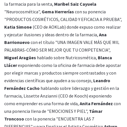
la farmacia para la venta,
Maribel Saiz Cayuela
"Neurocosmética",
Gema Herrerías
con su ponencia
"PRODUCTOS COSMÉTICOS, CALIDAD Y EFICACIA A PRUEBA",
Katia Simone
(CEO de AOKLab) donde expuso como realizar
y ejecutar ilusiones y ideas dentro de la farmacia,
Ana
Barrionuevo
con el título "UNA IMAGEN VALE MÁS QUE MIL
PALABRAS-CÓMO SER MEJOR QUE TU COMPETENCIA",
Miguel Aragües
hablado sobre Nutricosmética,
Blanca
Llácer
exponiendo como la oficina de farmacia debe apostar
por elegir marcas y productos siempre contrastados y con
evidencias científicas que ayuden a su consejo,
Leandro
Fernández Cacho
hablando sobre liderazgo y gestión en la
farmacia, Lissette Anzianni (CEO de Kooch) exponiendo
como emprender es una forma de vida,
Anita Fernández
con
una ponencia llena de "EMOCIONES Y PIEL",
Támar
Troncoso
con la ponencia "ENCUENTRA LAS 7
DIFERENCIAS" y para finalizar el Artista Cosmético
Arturo