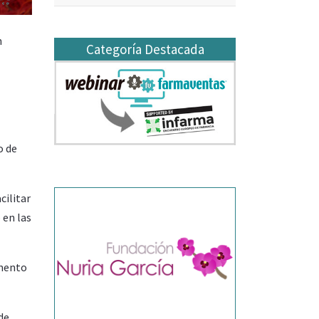
n
Categoría Destacada
o de
cilitar
 en las
emento
de