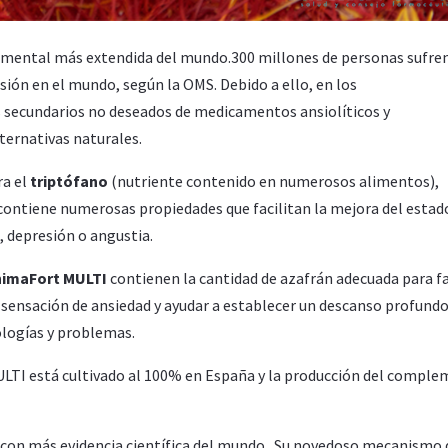
ad mental más extendida del mundo.300 millones de personas sufre
sión en el mundo, según la OMS. Debido a ello, en los
os secundarios no deseados de medicamentos ansiolíticos y
ternativas naturales.
ra el
triptófano
(nutriente contenido en numerosos alimentos),
contiene numerosas propiedades que facilitan la mejora del estad
 depresión o angustia.
nimaFort MULTI
contienen la cantidad de azafrán adecuada para fa
a sensación de ansiedad y ayudar a establecer un descanso profundo
ologías y problemas.
LTI está cultivado al 100% en España y la producción del compl
o con más evidencia científica del mundo . Su novedoso mecanismo 