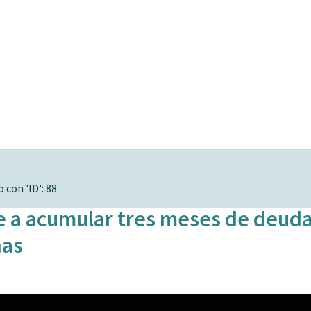
 con 'ID': 88
e a acumular tres meses de deud
nas